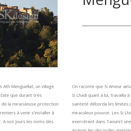
 n Ath Menguellat, un village
On raconte que Si Ameur aim
nstate que durant très
Si Lhadi quant à lui, travaill
i de la miraculeuse protection
sainteté déborda les limites d
premiers à venir s’installer à
miraculeux pouvoir. Les Si Lha
r. A nos jours les noms des
exercèrent dans Taourirt une 
apaiser les discordes intesti