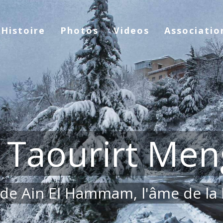
Histoire
Photos
Videos
Associatio
e Taourirt Men
 de Ain El Hammam, l'âme de la 