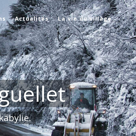
ns
Actualités
La vie du village
guellet
kabylie.