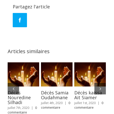
Partagez l'article
Facebook
Articles similaires
Décès
Décès Samia
Décès kaissa
Dé
Nouredine
Oudahmane
Ait Siamer
No
Silhadi
Be
juillet 4th, 2020
|
0
juillet 1st, 2020
|
0
commentaire
commentaire
juillet 7th, 2020
|
0
avri
commentaire
com