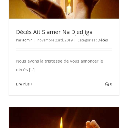
Décès Ait Siamer Na Djedjiga
Par
admin
|
novembre 23rd, 2019
|
Catégories :
Décès
Nous avons la tristesse de vous annoncer le
décès [...]
Lire Plus
0